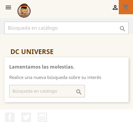
shopping_cart



DC UNIVERSE
Lamentamos las molestias.
Realice una nueva búsqueda sobre su interés

Facebook
Twitter
Instagram