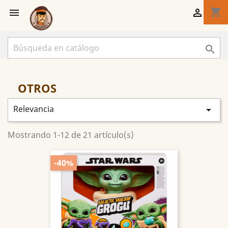
shopping_cart



OTROS
Relevancia

Mostrando 1-12 de 21 artículo(s)
-40%