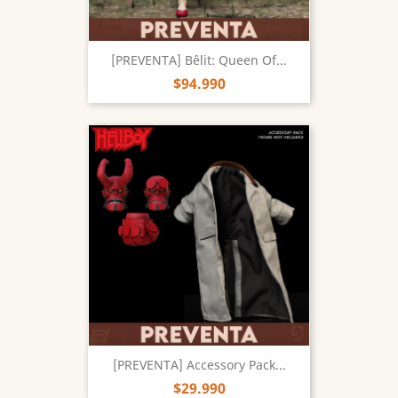
[PREVENTA] Bêlit: Queen Of...
$94.990
[PREVENTA] Accessory Pack...
$29.990