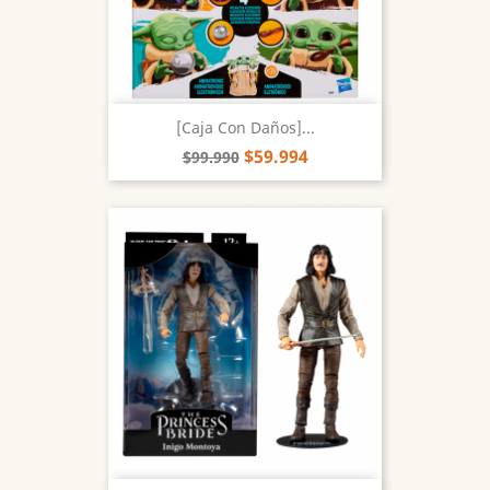
[Caja Con Daños]...
$59.994
$99.990