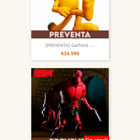
[PREVENTA] Garfield -...
$34.990