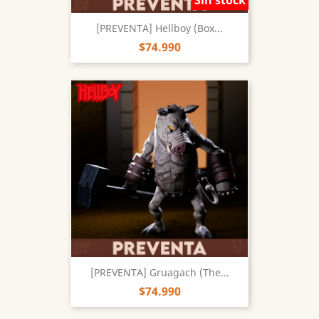
Sin stock
[PREVENTA] Hellboy (Box...
$74.990
[PREVENTA] Gruagach (The...
$74.990